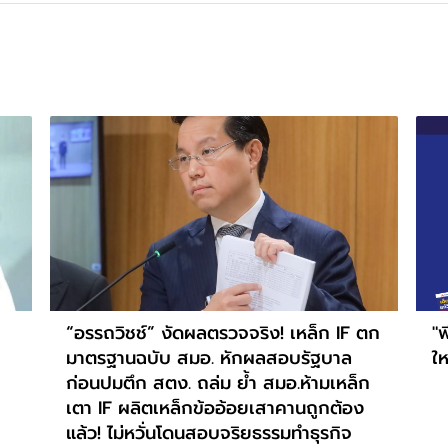
“อรรถวิชช์” งัดผลตรวจจริง! เหล็ก IF ตก
"พ
มาตรฐานฉบับ สมอ. หักผลสอบรัฐบาล
ใ
ก่อนปมตึก สตง. ถล่ม ย้ำ สมอ.ห้ามเหล็ก
เตา IF ผลิตเหล็กข้ออ้อยเสาคานถูกต้อง
แล้ว! ไม่หวั่นโดนสอบจริยธรรมทำธุรกิจ