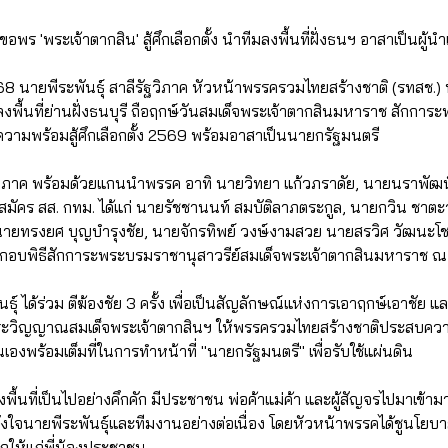
ย! ขอพร 'พระเจ้าตากสิน' สู้ศึกเลือกตั้ง นำทีมลงพื้นที่ฝั่งธนฯ อาสาเป็นผู้นำ
68 นายพีระพันธุ์ สาลีรัฐวิภาค หัวหน้าพรรครวมไทยสร้างชาติ (รทสช.)
 ลงพื้นที่ย่านฝั่งธนบุรี ถือฤกษ์วันสมเด็จพระเจ้าตากสินมหาราช สักกา
วามพร้อมสู้ศึกเลือกตั้ง 2569 พร้อมอาสาเป็นนายกรัฐมนตรี
ัฐวิภาค พร้อมด้วยแกนนำพรรค อาทิ นายวิทยา แก้วภราดัย, นายนราพัฒ
ู้สมัคร สส. กทม. ได้แก่ นายรัชชานนท์ สมบัติลาภตระกูล, นายกวิน ชา
นก, นายทรงยศ บุญบำรุงชัย, นายจักรทิพย์ วงษ์งามสวย นายสรวิศ วัฒนะ
กอบพิธีสักการะพระบรมราชานุสาวรีย์สมเด็จพระเจ้าตากสินมหาราช ณ
ธุ์ ได้ร่วม ตีฆ้องชัย 3 ครั้ง เพื่อเป็นสัญลักษณ์แห่งการเอาฤกษ์เอาชั
วิญญาณสมเด็จพระเจ้าตากสินฯ ให้พรรครวมไทยสร้างชาติประสบความส
ตนเองพร้อมเต็มที่ในการทำหน้าที่ "นายกรัฐมนตรี" เพื่อรับใช้แผ่นดิน
นที่เป็นไปอย่างคึกคัก มีประชาชน พ่อค้าแม่ค้า และผู้สัญจรไปมาเข้า
งใจนายพีระพันธุ์และทีมงานอย่างต่อเนื่อง โดยหัวหน้าพรรคได้ชูนโยบ
กให้แก่พี่น้องประชาชน