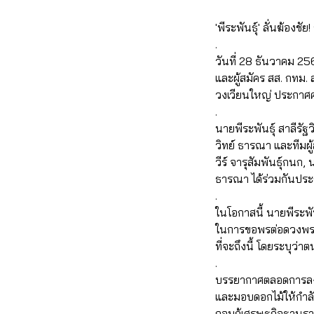
'พีระพันธ์ุ' ลั่นฆ้องชั
.
วันที่ 28 ธันวาคม 25
และผู้สมัคร สส. กทม.
วงเวียนใหญ่ ประกาศค
.
นายพีระพันธุ์ สาลีร
วิทย์ ธารณา และทีมผ
วีร์ จารุสัมพันธุ์ก
ธารณา ได้ร่วมกันประ
.
ในโอกาสนี้ นายพีระพัน
ในการขอพรต่อดวงพระ
ที่จะถึงนี้ โดยระบุว่า
.
บรรยากาศตลอดการลงพื้
และมอบดอกไม้ให้กำลั
กอบกู้เศรษฐกิจฐานรา