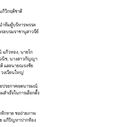
แก้วิกฤติชาติ
 นำทีมผู้บริหารพรรค
ระพระบรมราชานุสาวรีย์
น์ แก้วทอง, นายโก
ตะวนิช, นางสาวกัญญา
โชติ และนายณรงชัย
 วงเวียนใหญ่
ย และประกาศเจตนารมณ์
ำเร็จในการเลือกตั้ง
มาทักทาย ขอถ่ายภาพ
าย แก้ปัญหาปากท้อง