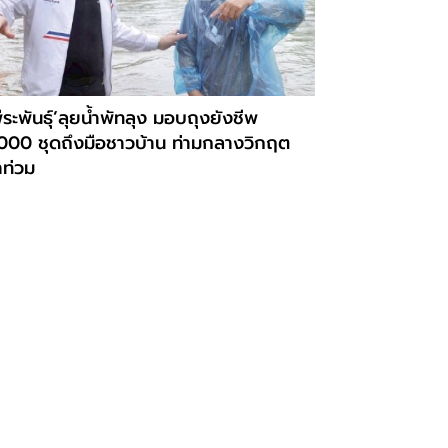
ีระพันธุ์’ลุยน้ำพัทลุง มอบถุงยังชีพ
,000 ชุดถึงมือชาวบ้าน ท่ามกลางวิกฤต
ำท่วม