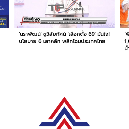
'นราพัฒน์' ชูวิสัยทัศน์ 'เลือกตั้ง 69' มั่นใจ!
‘พ
นโยบาย 6 เสาหลัก พลิกโฉมประเทศไทย
1
น้