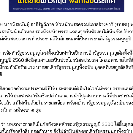
9 นายพีระพันธุ์ สาลีรัฐวิภาค หัวหน้าพรรครวมไทยสร้างชาติ (รทสช.) พ
ราพัฒน์ แก้วทอง รองหัวหน้าพรรค แถลงจุดยืนชัดเจนไม่เห็นด้วยกับ
ะไม่เห็นชอบต่อการทำประชามติในลักษณะที่เป็นการยกเลิกรัฐธรรมนูญป
 การจัดทำรัฐธรรมนูญใหม่ทั้งฉบับเท่ากับเป็นการฉีกรัฐธรรมนูญเดิมทิ้งทั้
ูญปี 2560 ยังมีคุณค่าและเป็นประโยชน์ต่อประเทศ โดยเฉพาะกลไกที่ตัด
ี่กระทำผิดร้ายแรง หากยกเลิกรัฐธรรมนูญทั้งฉบับ บุคคลที่เคยถูกตัดสิทธิ
ติ
งข้อสังเกตต่อคำถามประชามติที่ให้ประชาชนตัดสินใจโดยไม่ทราบกรอบและ
นการให้ประชาชน 'เซ็นเช็คเปล่า' และอาจนำไปสู่สถานการณ์ที่ประชาชน
ร็จแล้ว แม้ไม่เห็นด้วยในรายละเอียด พร้อมย้ำว่ารัฐธรรมนูญต้องเป็นข
นักการเมืองบางกลุ่ม
ุว่า บทเฉพาะกาลที่เป็นข้อกังวลหลักของรัฐธรรมนูญปี 2560 ได้สิ้นสุดลง
ั้งหรือกลไกสืบทอดอำนาจ จึงไม่จำเป็นต้องยกเลิกรัฐธรรมนูญทั้งฉบับ อ