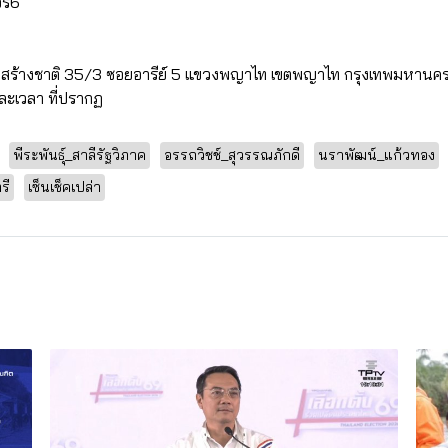
ร์6
สร้างชาติ 35/3 ซอยอารีย์ 5 แขวงพญาไท เขตพญาไท กรุงเทพมหานค
ละเวลา ที่ปรากฏ
พีระพันธุ์_สาลีรัฐวิภาค
อรรถวิชช์_สุวรรณภักดี
นราพัฒน์_แก้วทอง
รี
เซ็นเช็คเปล่า