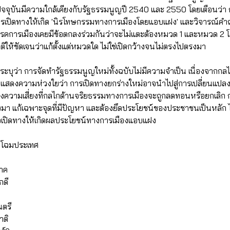
จจุบันมีความใกล้เคียงกับรัฐธรรมนูญปี 2540 และ 2550 โดยเตือนว่า
ารเปิดทางให้เกิด 'นิรโทษกรรมทางการเมืองโดยแอบแฝง' และวิจารณ์คำถ
่พรรคการเมืองเคยมีข้อตกลงร่วมกันว่าจะไม่แตะต้องหมวด 1 และหมวด 2
ให้ชัดเจนว่าแก้ตั้งแต่หมวดใด ไม่ใช่เปิดกว้างจนไม่ตรงไปตรงมา
บุว่า การจัดทำรัฐธรรมนูญใหม่ทั้งฉบับไม่มีความจำเป็น เนื่องจากกลไกที
อมแสดงความห่วงใยว่า การเปิดทางยกร่างใหม่อาจนำไปสู่การเปลี่ยนแป
ถึงความเสี่ยงที่กลไกด้านจริยธรรมทางการเมืองจะถูกลดทอนหรือยกเลิก
า แก้เฉพาะจุดที่มีปัญหา และต้องยึดประโยชน์ของประชาชนเป็นหลัก ไ
มือเปิดทางให้เกิดผลประโยชน์ทางการเมืองแอบแฝง
ิกโฉมประเทศ
ภาค
กดี
ตรี
าติ