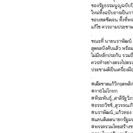
ของรัฐธรรมนูญฉบับปั
ใหม่ทั้งฉบับอาจเป็นก
ขอบเขตชัดเจน ทั้งที
แก้ไข ควรถามประชามติ
.
ขณะที่ นายนราพัฒน์ ระ
สุดผลบังคับแล้ว พร้
ไม่มีหลักประกัน รวม
ควรทำอย่างตรงไปตรงม
ประชามติเป็นเครื่อง
.
#เด็ดขาดแก้วิกฤตพล
#กา6ไม่โกหก
#พีระพันธุ์_สาลีรัฐวิ
#อรรถวิชช์_สุวรรณภั
#นราพัฒน์_แก้วทอง
#แคนดิเดตนายกรัฐมน
#พรรครวมไทยสร้างช