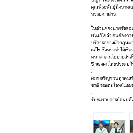
คุณพีระพันธุ์มีความแม
ทรงยศ กล่าว
ในส่วนของนายรัชตะ สม
เร่งแก้ไขว่า ตนต้องก
บริการอย่างผิดกฎหมา
แก้ไข ซึ่งหากทำได้เชื
มหาศาล นโยบายลำดับที
5 ของคนไทยประสบกับ
.
ผมขอเชิญชวนทุกคนเข
ชาติ จะตอบโจทย์และช
.
รับชมรายการย้อนหลังได