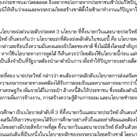
องประชาชนมาโดยตลอด จึงอยากขอโอกาสจากประชาชนเข้าไปแก้ไขปัญ
อพิสูจน์ให้เห็นว่าผมและพรรครวมไทยสร้างชาติตั้งใจเข้ามาทำงานแก้ปัญห
งนโยบายเร่งด่วนระดับประเทศ 3 นโยบาย ที่ทั้งนายกวินและนายประวิทย์
ย์ เห็นตรงกันว่า นโยบายแรกที่ต้องเร่งผลักดันในขณะนี้ คือ นโยบาย
งกล่าวสะท้อนถึงความมั่นคงและอธิปไตยของชาติ ซึ่งไม่มีสิ่งใดจะสำคัญก
า หากใช้นโยบายทางการทูตได้ ก็เห็นควรว่าไทยต้องใช้นโยบายนี้ก่อน แต่ห
เป็นสิ่งจำเป็นที่รัฐบาลต้องนำมาดำเนินการ เพื่อทำให้ปัญหาจบอย่างเด็
ายที่สอง นายประวิทย์ กล่าวว่า ตนต้องการผลักดันนโยบายการส่งเส
่มความหลากหลายทางเพศต้องได้รับการยอมรับและความเคารพมากกว่านี้
าเศรษฐกิจ เพิ่มรายได้ในกระเป๋า ล้างหนี้สินให้ประชาชน ซึ่งจะต้องด
ั้งการเพิ่มการจ้างงาน, การสร้างความรู้ด้านการออม และนโยบายชำระห
ึกษา เป็นนโยบายลำดับที่ 3 ที่ทั้งนายกวินและนายประวิทย์ เห็นตรงกัน
ส่งเสริมให้เยาวชนทุกคนได้รับการศึกษาอย่างทั่วถึงและเท่าเทียมและต้
ียนไทยอย่างมีประสิทธิภาพที่สุด ทั้งนายกวินและนายประวิทย์ ยังเห็นด
ระมาณแผ่นดินที่เป็นหนึ่งในนโยบายหลักของพรรครวมไทยสร้างชาติ โดยนา