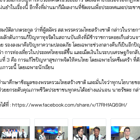
่นยำในเรื่องนี้ อีกทั้งที่ผ่านมาก็มีผลงานที่ชัดเจนเพื่อประเทศและประช
บัติลาภตระกูล ว่าที่ผู้สมัคร สส.พรรครวมไทยสร้างชาติ กล่าวในรายก
ารผลักดันการแก้ปัญหาทุจริตในสถานบันเทิงที่มีข้าราชการคอยเก็บส่วนจา
ย รองลงมาคือปัญหาความปลอดภัย โดยเฉพาะช่วงกลางคืนก็เป็นอีกปัญห
่อว่า การท่องเที่ยวในประเทศไทยจะดีขึ้น และเม็ดเงินในระบบเศรษฐกิจกล
่ 3 คือ การแก้ไขปัญหาสุขภาพจิตให้คนไทย โดยเฉพาะโรคซึมเศร้า ที่ต้อ
ภาวะนี้ โดยเฉพาะนักเรียน
้ามาศึกษาข้อมูลของพรรครวมไทยสร้างชาติ และมั่นใจว่าทุกนโยบายข
่วยยกระดับคุณภาพชีวิตประชาชนทุกคนได้อย่างแน่นอน นายรัชตะ กล่
้ที่ :
https://www.facebook.com/share/v/17RHfAQ69H/