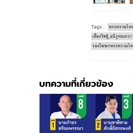
Tags :
พรรครวมไทยส
เฟื่องวิชชุ์_อนิรุทธเทวา
รองโฆษกพรรครวมไทย
บทความที่เกี่ยวข้อง