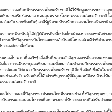
ิรุทธเทวา รองหัวหน้าพรรครวมไทยสร้างชาติ ได้ให้ข้อมูลผ่านรายการ คุยตาม
มกับนายเกรียงไกรมาศ พจนสุนทร รองโฆษกพรรครวมไทยสร้างชาติ โดย
่วมกับ นายพีระพันธุ์ สาลีรัฐวิภาค หัวหน้าพรรครวมไทยสร้างชาติ มา
นยันว่า นายพีระพันธุ์ ได้ปฏิบัติภารกิจเพื่อประโยชน์ของประเทศชาติอย่างต
ทิ การแก้ไขปัญหาการบินไทยและการดำเนินคดีโฮปเวลล์ แม้ว่าที่ผ่านมาน
ม่ประสงค์ออกสื่อก็ตาม
ี่ยนแปลงไป พ.อ. เฟื่องวิชชุ์ เล็งเห็นถึงความสำคัญของการสื่อสารผลงาน
้ริเริ่มโครงการเฟ้นหาบุคคลที่เหมาะสมที่จะมาร่วมทำงานกับพรรครวมไทย
อุดมการณ์และ DNA ตรงกับพรรครวมไทยสร้างชาติ คือ ซื่อสัตย์ ยึดมั่นในช
ศอย่างแท้จริง พร้อมกันนี้ได้กล่าวเชิญชวนผู้ที่มีคุณสมบัติครบถ้วนให้ม
งพรรครวมไทยสร้างชาติ
กล่าวต่อไปว่า ขณะนี้ปัญหาของประเทศไทยมีหลายอย่าง ทั้งปัญหาทุนเทา,
ำเนินการและเสนอนโยบายเพื่อหาทางออกให้ประเทศ ตนก็ไม่เห็นว่าจะแก้
ง ๆ ของนายพีระพันธุ์ และพรรครวมไทยสร้างชาติ จะแก้ปัญหาเหล่านี้ได