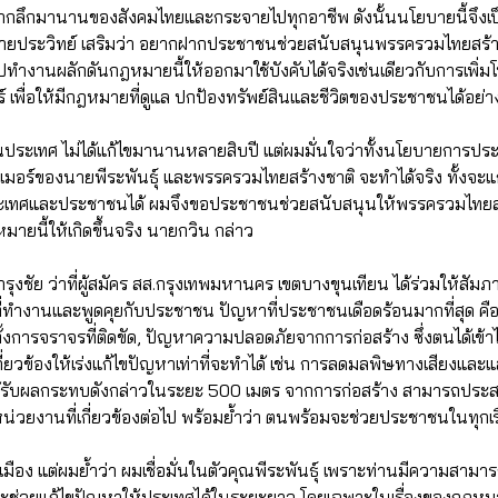
งรากลึกมานานของสังคมไทยและกระจายไปทุกอาชีพ ดังนั้นนโยบายนี้จึงเป็
ายประวิทย์ เสริมว่า อยากฝากประชาชนช่วยสนับสนุนพรรครวมไทยสร้างช
ไปทำงานผลักดันกฎหมายนี้ให้ออกมาใช้บังคับได้จริงเช่นเดียวกับการเพิ่ม
ร์ เพื่อให้มีกฎหมายที่ดูแล ปกป้องทรัพย์สินและชีวิตของประชาชนได้อย่า
ะเทศ ไม่ได้แก้ไขมานานหลายสิบปี แต่ผมมั่นใจว่าทั้งนโยบายการประหา
มอร์ของนายพีระพันธุ์ และพรรครวมไทยสร้างชาติ จะทำได้จริง ทั้งจะแก
ยประเทศและประชาชนได้ ผมจึงขอประชาชนช่วยสนับสนุนให้พรรครวมไทยสร้า
ายนี้ให้เกิดขึ้นจริง นายกวิน กล่าว
งชัย ว่าที่ผู้สมัคร สส.กรุงเทพมหานคร เขตบางขุนเทียน ได้ร่วมให้สัม
ี่ทำงานและพูดคุยกับประชาชน ปัญหาที่ประชาชนเดือดร้อนมากที่สุด คือ
ทั้งการจราจรที่ติดขัด, ปัญหาความปลอดภัยจากการก่อสร้าง ซึ่งตนได้เ
่ยวข้องให้เร่งแก้ไขปัญหาเท่าที่จะทำได้ เช่น การลดมลพิษทางเสียงและแ
ับผลกระทบดังกล่าวในระยะ 500 เมตร จากการก่อสร้าง สามารถประสา
่วยงานที่เกี่ยวข้องต่อไป พร้อมย้ำว่า ตนพร้อมจะช่วยประชาชนในทุกเรื่อ
อง แต่ผมย้ำว่า ผมเชื่อมั่นในตัวคุณพีระพันธุ์ เพราะท่านมีความสามารถ
าจะช่วยแก้ไขปัญหาให้ประเทศได้ในระยะยาว โดยเฉพาะในเรื่องของกฎหมายท