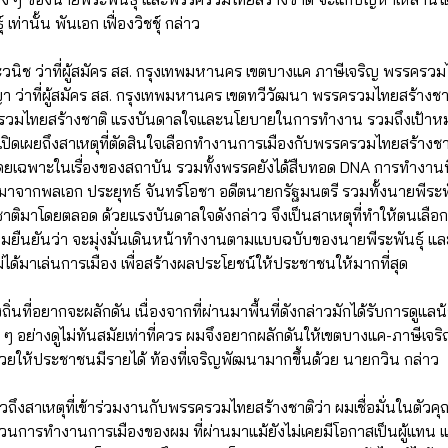
 เท่านั้น พันเอก เฟื่องวิชชุ์ กล่าว
วนิช ว่าที่ผู้สมัคร สส. กรุงเทพมหานคร เขตบางแค ภาษีเจริญ พรรครว
 ว่าที่ผู้สมัคร สส. กรุงเทพมหานคร เขตทวีวัฒนา พรรครวมไทยสร้างชาติ
รวมไทยสร้างชาติ แรงบันดาลใจและนโยบายในการทำงาน รวมถึงเป้าห
ิดเผยถึงสาเหตุที่ตัดสินใจเลือกทำงานการเมืองกับพรรครวมไทยสร้างชาต
 โดยเฉพาะในเรื่องของสถาบัน รวมทั้งพรรคยังได้สืบทอด DNA การทำงานท
าจากพลเอก ประยุทธ์ จันทร์โอชา อดีตนายกรัฐมนตรี รวมทั้งนายพีระพัน
ติมาโดยตลอด ด้วยแรงบันดาลใจดังกล่าว จึงเป็นสาเหตุที่ทำให้ตนเล
อมยืนยันว่า จะมุ่งมั่นเดินหน้าทำงานตามแบบฉบับของนายพีระพันธุ์ 
่ได้มาเล่นการเมือง เพื่อสร้างผลประโยชน์ให้ประชาชนให้มากที่สุด
นที่อยากจะผลักดัน เนื่องจากที่ผ่านมาพื้นที่ดังกล่าวมักได้รับการดูแล
ย่างดูไม่ทันสมัยเท่าที่ควร ผมจึงอยากผลักดันให้เขตบางแค-ภาษีเจริญ เป
ะช่วยให้ประชาชนมีรายได้ ท้องที่เจริญพัฒนามากขึ้นด้วย นายกวิน กล่าว
ถึงสาเหตุที่เข้าร่วมงานกับพรรครวมไทยสร้างชาติว่า ผมเชื่อมั่นในตัวคุณพ
 ส่วนการทำงานการเมืองของผม ที่ผ่านมาแม้ยังไม่เคยมีโอกาสเป็นผู้แทน แ