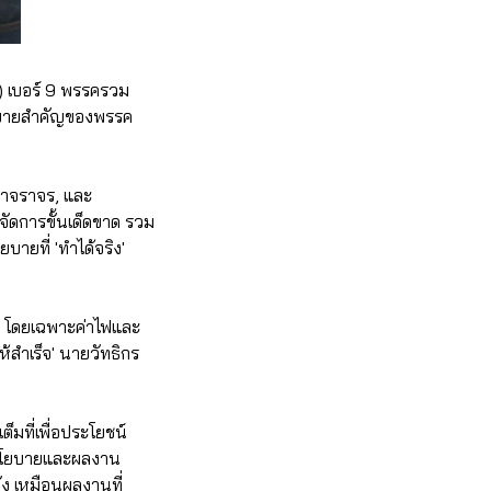
่) เบอร์ 9 พรรครวม
โยบายสำคัญของพรรค
หาจราจร, และ
ดการขั้นเด็ดขาด รวม
ายที่ 'ทำได้จริง'
าน โดยเฉพาะค่าไฟและ
สำเร็จ' นายวัทธิกร
็มที่เพื่อประโยชน์
ารนโยบายและผลงาน
ง เหมือนผลงานที่