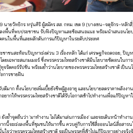
 นายวัทธิกร หรุ่นศิริ ผู้สมัคร สส. กทม. เขต 9 (บางเขน–จตุจักร–หลักสี
.) ลงพื้นที่พบประชาชน รับฟังปัญหาและข้อเสนอแนะ พร้อมนำเสนอน
ิตคนในพื้นที่และผลักดันการแก้ปัญหาในระดับประเทศ
ระชาชนสะท้อนปัญหาเร่งด่วน 3 เรื่องหลัก ได้แก่ เศรษฐกิจถดถอย, ปัญ
ดยเฉพาะสแกมเมอร์ ซึ่งพรรครวมไทยสร้างชาติมีนโยบายชัดเจนในการจั
ู้ทุจริตคอร์รัปชัน พร้อมย้ำว่านโยบายของพรรครวมไทยสร้างชาติ เป็นนโยบ
รือการขายฝัน
ดีมาก ทั้งนโยบายเพิ่มเบี้ยยังชีพผู้สูงอายุ และนโยบายลดราคาพลังง
อยากให้พรรครวมไทยสร้างชาติได้รับโอกาสเข้าไปทำงานเพื่อแก้ปัญหาให้
ยังย้ำจุดยืนว่า 'มาทำงาน ไม่ได้มาเล่นการเมือง' และจะเดินหน้าทำงานเต
นี้จะเร่งลงพื้นที่ชุมชนให้มากขึ้น ควบคู่กับการใช้สื่อออนไลน์สื่อส
นใจว่าพรรครวมไทยสร้างชาติ จะเป็นพรรคที่เข้าไปแก้ปัญหาอย่างจริงจั