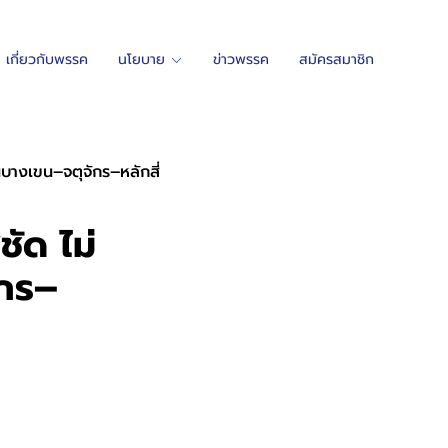
เกี่ยวกับพรรค
นโยบาย
ข่าวพรรค
สมัครสมาชิก
บางเขน–จตุจักร–หลักสี่
ัด ไม่
ักร–