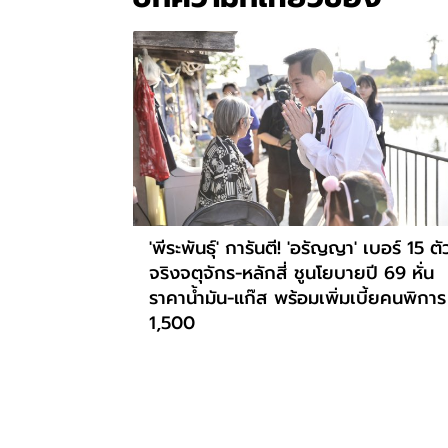
'พีระพันธุ์' การันตี! 'อรัญญา' เบอร์ 15 ตั
จริงจตุจักร-หลักสี่ ชูนโยบายปี 69 หั่น
ราคาน้ำมัน-แก๊ส พร้อมเพิ่มเบี้ยคนพิการ
1,500