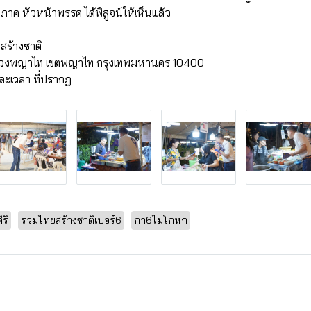
วิภาค หัวหน้าพรรค ได้พิสูจน์ให้เห็นแล้ว
สร้างชาติ
แขวงพญาไท เขตพญาไท กรุงเทพมหานคร 10400
ละเวลา ที่ปรากฏ
ิริ
รวมไทยสร้างชาติเบอร์6
กา6ไม่โกหก