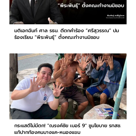
มติเอกฉันท์ ศาล รธน. ตีตกคำร้อง “ศรีสุวรรณ” ปม
ร้องเรียน “พีระพันธุ์” ตั้งคณะทำงานมิชอบ
กระแสดีไม่มีตก! "ณรงค์ชัย เบอร์ 9" ชูนโยบาย รทสช.
แก้ปากท้องคนบางแค-หนองแขม