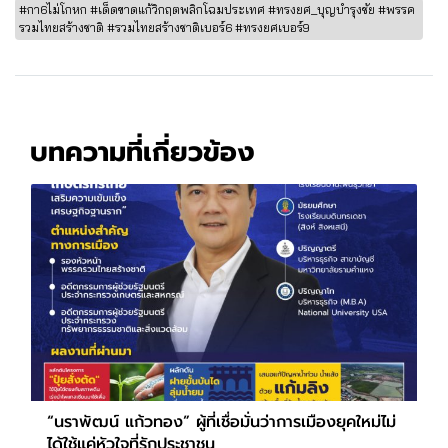
#กา6ไม่โกหก #เด็ดขาดแก้วิกฤตพลิกโฉมประเทศ #ทรงยศ_บุญบำรุงชัย #พรรค
รวมไทยสร้างชาติ #รวมไทยสร้างชาติเบอร์6 #ทรงยศเบอร์9
บทความที่เกี่ยวข้อง
“นราพัฒน์ แก้วทอง” ผู้ที่เชื่อมั่นว่าการเมืองยุคใหม่ไม่
ได้ใช้แค่หัวใจที่รักประชาชน