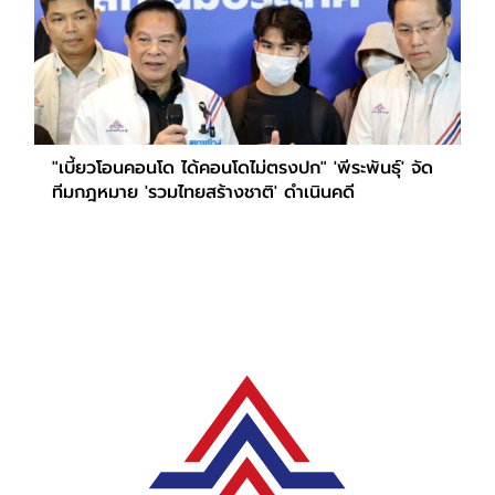
"เบี้ยวโอนคอนโด ได้คอนโดไม่ตรงปก" 'พีระพันธุ์' จัด
ทีมกฎหมาย 'รวมไทยสร้างชาติ' ดำเนินคดี