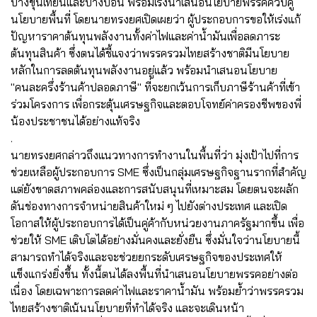
บางขุนเทียนและบางบอน พร้อมเร่งนำเสนอนโยบายพรรคควบคู่
นโยบายพื้นที่ โดยนายทรงยศเปิดเผยว่า ผู้ประกอบการขอให้เร่งแก้
ปัญหาราคาต้นทุนพลังงานทั้งค่าไฟและค่าน้ำมันเพื่อลดภาระ
ต้นทุนสินค้า ซึ่งตนได้ชี้แจงว่าพรรครวมไทยสร้างชาติมีนโยบาย
หลักในการลดต้นทุนพลังงานอยู่แล้ว พร้อมนำเสนอนโยบาย
"คนละครึ่งร้านค้าปลอดภาษี" ที่จะยกเว้นการเก็บภาษีร้านค้าที่เข้า
ร่วมโครงการ เพื่อกระตุ้นเศรษฐกิจและตอบโจทย์ค่าครองชีพของพี่
น้องประชาชนได้อย่างแท้จริง
.
นายทรงยศกล่าวถึงแนวทางการทำงานในพื้นที่ว่า มุ่งเป้าไปที่การ
ช่วยเหลือผู้ประกอบการ SME ซึ่งเป็นกลุ่มเศรษฐกิจฐานรากที่สำคัญ
แต่ยังขาดสภาพคล่องและการสนับสนุนที่เหมาะสม โดยตนจะผลัก
ดันช่องทางการจำหน่ายสินค้าใหม่ ๆ ไปยังต่างประเทศ และเปิด
โอกาสให้ผู้ประกอบการได้เป็นคู่ค้ากับหน่วยงานภาครัฐมากขึ้น เพื่อ
ช่วยให้ SME เติบโตได้อย่างมั่นคงและยั่งยืน ซึ่งมั่นใจว่านโยบายนี้
สามารถทำได้จริงและจะช่วยยกระดับเศรษฐกิจของประเทศให้
แข็งแกร่งยิ่งขึ้น ทั้งนี้ตนได้ลงพื้นที่นำเสนอนโยบายพรรคอย่างต่อ
เนื่อง โดยเฉพาะการลดค่าไฟและราคาน้ำมัน พร้อมย้ำว่าพรรครวม
ไทยสร้างชาติเน้นนโยบายที่ทำได้จริง และจะเดินหน้า