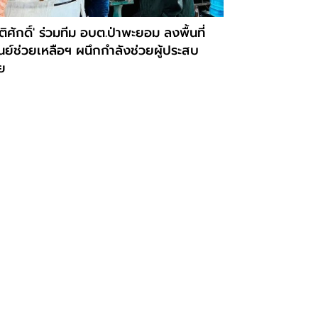
ิติศักดิ์' ร่วมทีม อบต.ป่าพะยอม ลงพื้นที่
นย์ช่วยเหลือฯ ผนึกกำลังช่วยผู้ประสบ
ย