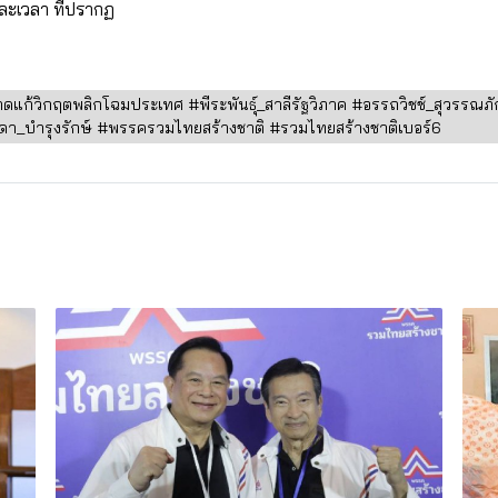
ละเวลา ที่ปรากฏ
แก้วิกฤตพลิกโฉมประเทศ #พีระพันธุ์_สาลีรัฐวิภาค #อรรถวิชช์_สุวรรณภักดี
ยรดา_บำรุงรักษ์ #พรรครวมไทยสร้างชาติ #รวมไทยสร้างชาติเบอร์6