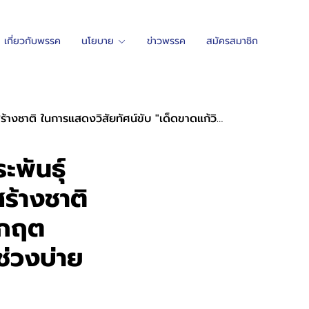
เกี่ยวกับพรรค
นโยบาย
ข่าวพรรค
สมัครสมาชิก
เด็ดขาดแก้วิกฤต พลิกโฉมประเทศ" ผ่านเวทีสำคัญตลอดช่วงบ่ายวันนี้
ะพันธุ์
ร้างชาติ
ิกฤต
่วงบ่าย