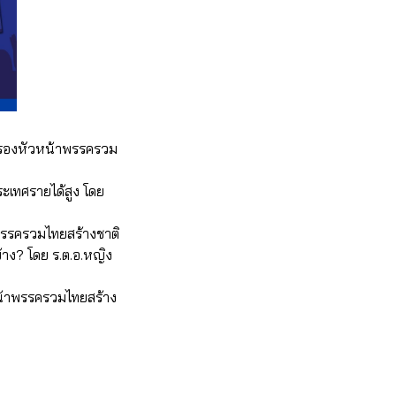
ดี รองหัวหน้าพรรครวม
ะเทศรายได้สูง โดย
พรรครวมไทยสร้างชาติ
้าง? โดย ร.ต.อ.หญิง
วหน้าพรรครวมไทยสร้าง