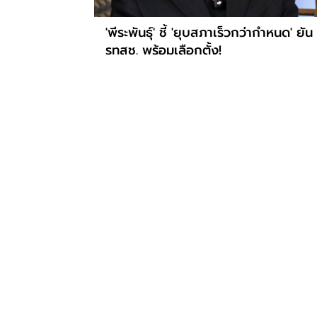
'พีระพันธุ์' ชี้ 'ยุบสภาเร็วกว่ากำหนด' ยัน
รทสช. พร้อมเลือกตั้ง!