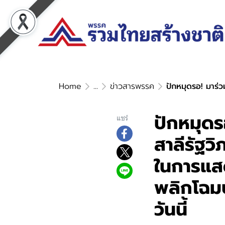
Home
...
ข่าวสารพรรค
ปักหมุดรอ! มาร่วมส่งกำล
ปักหมุดรอ
แชร์
สาลีรัฐว
ในการแสด
พลิกโฉม
วันนี้