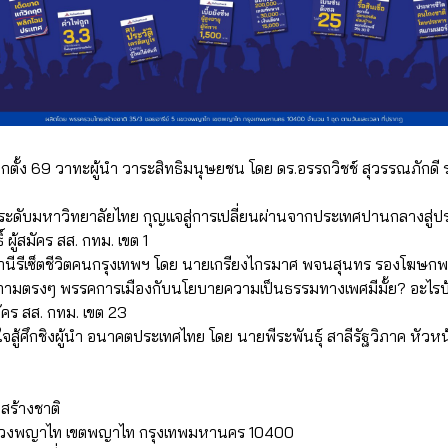
ลือกตั้ง 69 วาทะผู้นำ วาระสิทธิมนุษยชน โดย ดร.อรรถวิชช์ สุวรรณภัก
กระดับมหาวิทยาลัยไทย กุญแจสู่การเปลี่ยนผ่านจากประเทศปานกลางสู่ปร
ิ์ ผู้สมัคร สส. กทม. เขต 1
สถานีรีเซ็ตชีวิตคนกรุงเทพฯ โดย นายเกรียงไกรมาศ พจนสุนทร รองโฆษก
วทีถามตรงๆ พรรคการเมืองกับนโยบายความเป็นธรรมทางเพศมีมั้ย? อะไรบ
มัคร สส. กทม. เขต 23
่งใจสู้ศึกชิงผู้นำ อนาคตประเทศไทย โดย นายพีระพันธุ์ สาลีรัฐวิภาค หั
สร้างชาติ
แขวงพญาไท เขตพญาไท กรุงเทพมหานคร 10400