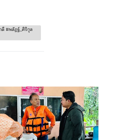
 #พลัฏฐ์_ศิริกุล