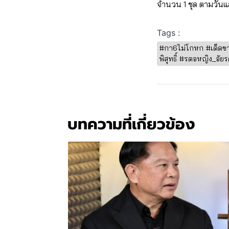
จำนวน 1 ชุด ตามวันแ
Tags :
#กา6ไม่โกหก #เด็ดขาด
พิสุทธิ์ #รตอหญิง_อั
บทความที่เกี่ยวข้อง