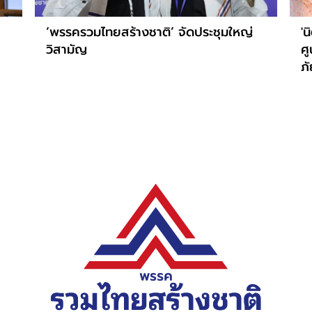
‘พรรครวมไทยสร้างชาติ’ จัดประชุมใหญ่
'น
วิสามัญ
ศู
ภั