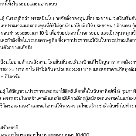
พาหนี้ทั้งในระบบและนอกระบบ
ธุ์ ยังระบุอีกว่า พรรคมีนโยบายจัดตั้งกองทุนเพื่อประชาชน วงเงินเริ่
งบประมาณและกองทุนที่ยังไม่ถูกนำมาใช้ เพื่อให้ประชาชน 1 ล้านคน ก
้ย ผ่อนชำระระยะเวลา 10 ปี เพื่อช่วยปลดหนี้นอกระบบ และเป็นทุนหมุ
และกำลังซื้อในระบบเศรษฐกิจ ซึ่งหากประชาชนมีเงินในกระเป๋าจะเกิดกา
นตัวอย่างแท้จริง
าวถึงนโยบายด้านพลังงาน โดยยืนยันจะเดินหน้าแก้ไขปัญหาราคาพลังงานอย
ตรละ 25 บาท ค่าไฟฟ้าไม่เกินหน่วยละ 3.30 บาท และลดราคาแก๊สหุงต้ม
5 กิโลกรัม
นธุ์ ได้เชิญชวนประชาชนออกมาใช้สิทธิเลือกตั้งในวันอาทิตย์ที่ 8 กุมภา
 6 พรรครวมไทยสร้างชาติ และบัตรสีเขียวเลือกผู้สมัครของพรรคในแต่ละเข
อกชีวิตของตนเอง" และขอโอกาสให้พรรครวมไทยสร้างชาติกลับเข้าไปทำงา
สร้างชาติ
แขวงพญาไท เขตพญาไท กรุงเทพมหานคร 10400