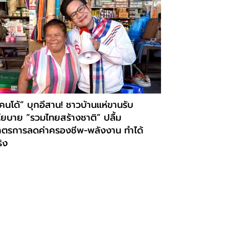
คนโด้” บุกอีสาน! ชาวบ้านแห่ขานรับ
โยบาย “รวมไทยสร้างชาติ” ปลื้ม
าตรการลดค่าครองชีพ-พลังงาน ทำได้
ิง