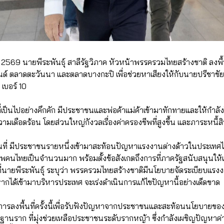
นธ์ 2569 นายพีระพันธุ์ สาลีรัฐวิภาค หัวหน้าพรรครวมไทยสร้างชาติ ลงพื
์ ตลาดตะวันนา และตลาดบางกะปิ เพื่อช่วยหาเสียงให้กับนายปรีชาชัย 
 เบอร์ 10
่เป็นไปอย่างคึกคัก มีประชาชนและพ่อค้าแม่ค้าเข้ามาทักทายและให้กำ
เดือดร้อน โดยส่วนใหญ่กังวลเรื่องค่าครองชีพที่สูงขึ้น และภาระหนี้ส
้นที่ มีประชาชนรายหนึ่งเข้ามาสะท้อนปัญหาแรงงานต่างด้าวในประเทศ
ชีพคนไทยเป็นจำนวนมาก พร้อมตั้งข้อสังเกตถึงการที่ภาครัฐสนับสนุนให้
ี่นายพีระพันธุ์ ระบุว่า พรรครวมไทยสร้างชาติมีนโยบายจัดระเบียบแรงง
หากได้เข้ามาบริหารประเทศ จะเร่งดำเนินการแก้ไขปัญหานี้อย่างเด็ดขาด
า การลงพื้นที่ครั้งนี้เพื่อรับฟังปัญหาจากประชาชนและสะท้อนนโยบาย
นราก ที่มุ่งช่วยเหลือประชาชนระดับรากหญ้า ซึ่งกำลังเผชิญปัญหาค่า