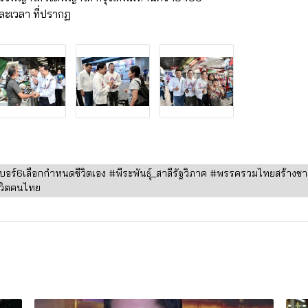
ละเวลา ที่ปรากฏ
อร์6เลือกกำหนดชีวิตเอง #พีระพันธุ์_สาลีรัฐวิภาค #พรรครวมไทยสร้างช
ีวิตคนไทย