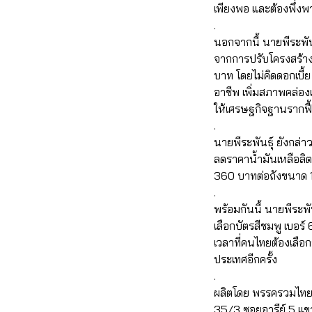
เพียงพอ และต้องพึ่ง
.
นอกจากนี้ นายพีระพัน
จากการปรับโครงสร้าง
บาท โดยไม่คิดดอกเบี
อาชีพ เพิ่มสภาพคล่อง
ให้เศรษฐกิจฐานรากฟื้
.
นายพีระพันธุ์ ยังกล่
ลดราคาน้ำมันเหลือลิ
360 บาทต่อถังขนาด 1
.
พร้อมกันนี้ นายพีระพั
เลือกบัตรสีชมพู เบอร์
เวลาที่คนไทยต้องเลื
ประเทศอีกครั้ง
.
ผลิตโดย พรรครวมไทย
35/3 ซอยอารีย์ 5 