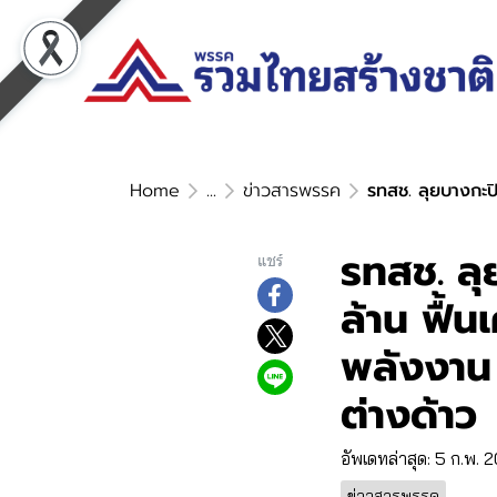
Home
...
ข่าวสารพรรค
รทสช. ลุยบางกะปิ!
รทสช. ลุย
แชร์
ล้าน ฟื้
พลังงาน
ต่างด้าว
อัพเดทล่าสุด: 5 ก.พ. 
ข่าวสารพรรค