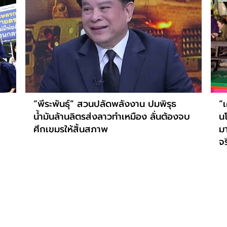
“พีระพันธุ์” สวนปลัดพลังงาน ปมพิรุธ
“เ
น้ำมันล้านลิตรส่งลาวทำเหมือง ลั่นต้องจบ
น
ศึกเขมรให้สิ้นสภาพ
ม
จร