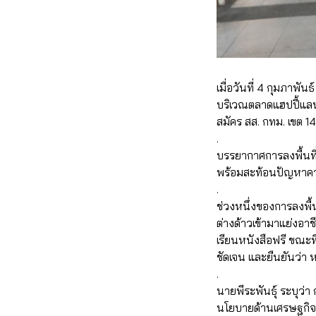
เมื่อวันที่ 4 กุมภาพั
บริเวณตลาดแฮปปี้แลนด
สมัคร สส. กทม. เขต 14
.
บรรยากาศการลงพื้นที
พร้อมสะท้อนปัญหาความ
.
ช่วงหนึ่งของการลงพื
ต่างด้าวเข้ามาแย่งอา
เรียนหนังสือฟรี ขณะท
ชัดเจน และยืนยันว่า 
.
นายพีระพันธุ์ ระบุว่
นโยบายด้านเศรษฐกิจฐา