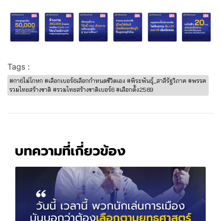
Tags :
#กา6ไม่โกหก #เลือกเบอร์6เลือกกำหนดชีวิตเอง #พีระพันธุ์_สาลีรัฐวิภาค #พรรค
รวมไทยสร้างชาติ #รวมไทยสร้างชาติเบอร์6 #เลือกตั้ง2569
บทความที่เกี่ยวข้อง