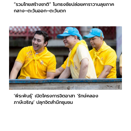
“รวมไทยสร้างชาติ” โบกธงชัยปล่อยคาราวานลุยภาค
กลาง–ตะวันออก–ตะวันตก
‘พีระพันธุ์’ เปิดโครงการจิตอาสา ‘รักษ์คลอง
ภาษีเจริญ’ ปลุกจิตสำนึกชุมชน