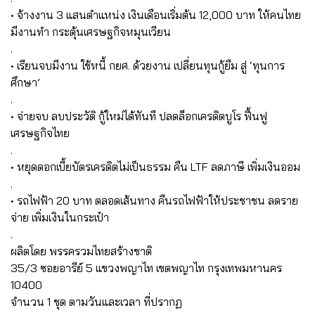
• จ้างงาน 3 แสนตำแหน่ง เงินเดือนเริ่มต้น 12,000 บาท ให้คนไทย
มีงานทำ กระตุ้นเศรษฐกิจหมุนเวียน
.
• เรียนจบมีงาน ใช้หนี้ กยศ. ด้วยงาน เปลี่ยนทุนกู้ยืม สู่ ‘ทุนการ
ศึกษา’
.
• จ่ายจบ ลบประวัติ กู้ใหม่ได้ทันที ปลดล็อกเครดิตบูโร ฟื้นฟู
เศรษฐกิจไทย
.
• หยุดดอกเบี้ยบัตรเครดิตไม่เป็นธรรม คืน LTF ลดภาษี เพิ่มเงินออม
.
• รถไฟฟ้า 20 บาท ตลอดเส้นทาง คืนรถไฟฟ้าให้ประชาชน ลดราย
จ่าย เพิ่มเงินในกระเป๋า
.
ผลิตโดย พรรครวมไทยสร้างชาติ
35/3 ซอยอารีย์ 5 แขวงพญาไท เขตพญาไท กรุงเทพมหานคร
10400
จำนวน 1 ชุด ตามวันและเวลา ที่ปรากฏ