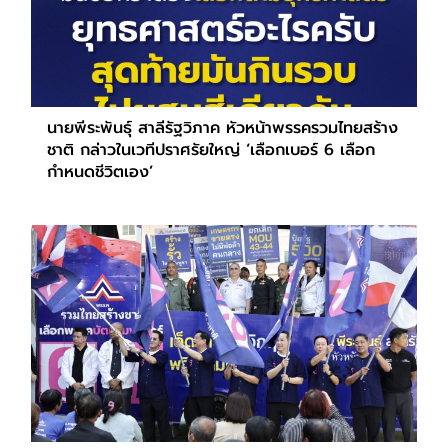
นายพีระพันธุ์ สาลีรัฐวิภาค หัวหน้าพรรครวมไทยสร้าง
ชาติ กล่าวในเวทีปราศรัยใหญ่ ‘เลือกเบอร์ 6 เลือก
กำหนดชีวิตเอง’