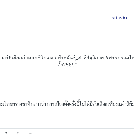
หน้าหลัก
บอร์6เลือกกำหนดชีวิตเอง #พีระพันธุ์_สาลีรัฐวิภาค #พรรครวมไ
ตั้ง2569"
ทยสร้างชาติ กล่าวว่า การเลือกตั้งครั้งนี้ไม่ได้มีตัวเลือกเพียงแค่ "สีส้ม