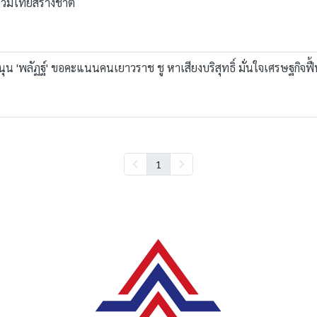
ครวมไทยสร้างชาติ
' หนุน 'พลัฏฐ์' ขอคะแนนคนเยาวราช ชู หาเสียงบริสุทธิ์ มั่นใจเศรษฐกิจฟื้น
1