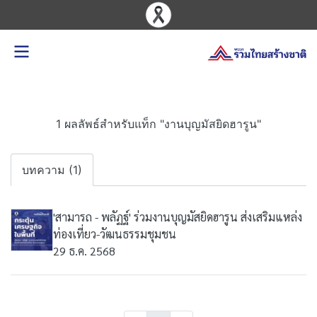
1 ผลลัพธ์สำหรับแท็ก "งานบุญมัสยิดฮารูน"
บทความ (1)
'สามารถ - พลัฏฐ์' ร่วมงานบุญมัสยิดฮารูน ส่งเสริมแหล่ง
ท่องเที่ยว-วัฒนธรรมชุมชน
29 ธ.ค. 2568