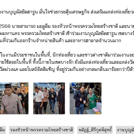
มงานบุญมัสยิดฮารูน มั่นใจช่วยกระตุ้นเศรษฐกิจ ส่งเสริมแหล่งท่องเที่
2568 นายสามารถ มะลูลีม รองหัวหน้าพรรครวมไทยสร้างชาติ และนายพลัฏ
รุงเทพมหานคร พรรครวมไทยสร้างชาติ เข้าร่วมงานบุญมัสยิดฮารูน เขตบา
นพื้นที่ร่วมกันออกร้านจำหน่ายสินค้า และอาหารฮาลาลจำนวนมาก
านมีประชาชนในพื้นที่, นักท่องเที่ยว และชาวต่างชาติมาร่วมงานอย่า
ยใช้สอยในพื้นที่ ทั้งนี้ภายในเขตบางรัก ยังมีแหล่งท่องเที่ยวและแหล่
, วัดม่วงแค และโบสถ์อัสสัมชัญ ที่อยู่ร่วมกันอย่างกลมกลืนมาร้อยกว่าปีด
ลีม
รองหัวหน้าพรรครวมไทยสร้างชาติ
พลัฏฐ์_ศิริกุลพิสุทธิ์
งานบุญมั