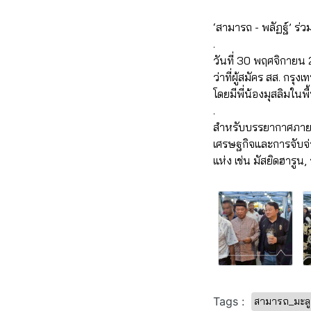
‘สามารถ - พลัฏฐ์’ ร่ว
.
วันที่ 30 พฤศจิกายน 
ว่าที่ผู้สมัคร สส. ก
โดยมีพี่น้องมุสลิมใ
.
สำหรับบรรยากาศภายในง
เศรษฐกิจและการจับจ่า
แห่ง เช่น มัสยิดฮารูน
Tags :
สามารถ_มะลู