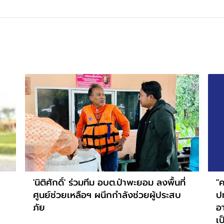
'นิติศักดิ์' ร่วมทีม อบต.ป่าพะยอม ลงพื้นที่
"ค
ศูนย์ช่วยเหลือฯ ผนึกกำลังช่วยผู้ประสบ
ป
ภัย
อ
เป