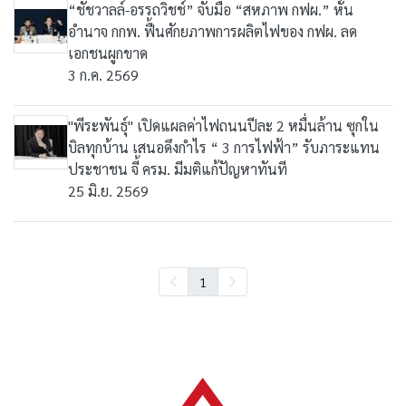
“ชัชวาลล์-อรรถวิชช์” จับมือ “สหภาพ กฟผ.” หั่น
อำนาจ กกพ. ฟื้นศักยภาพการผลิตไฟของ กฟผ. ลด
เอกชนผูกขาด
3 ก.ค. 2569
"พีระพันธุ์" เปิดแผลค่าไฟถนนปีละ 2 หมื่นล้าน ซุกใน
บิลทุกบ้าน เสนอดึงกำไร “ 3 การไฟฟ้า” รับภาระแทน
ประชาชน จี้ ครม. มีมติแก้ปัญหาทันที
25 มิ.ย. 2569
1