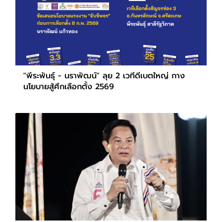
"พีระพันธุ์ - นราพัฒน์" ลุย 2 เวทีดีเบตใหญ่ กาง
นโยบายสู้ศึกเลือกตั้ง 2569