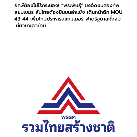
ยักษ์ต้องไม่ไร้กระบอง! “พีระพันธุ์” ชงอัดงบกองทัพ
สยบเขมร ลั่นไทยต้องยืนบนลำแข้ง เดินหน้าฉีก MOU
43-44 เพิ่มโทษประหารสแกมเมอร์ ฟาดรัฐบาลกั๊กงบ
เยียวยาชาวบ้าน