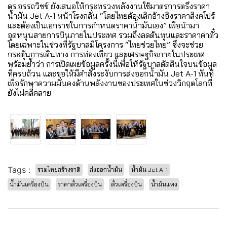
ดร.อรรถวิชช์ ยังเสนอให้กระทรวงพลังงานใช้มาตรการตรึงราคา
น้ำมัน Jet A-1 หน้าโรงกลั่น “โดยไทยต้องเลิกอ้างอิงราคาสิงคโปร์
และต้องเป็นเอกราชในการกำหนดราคาน้ำมันเอง” เพื่อนำมา
อุดหนุนสายการบินภายในประเทศ รวมถึงลดต้นทุนและราคาค่าตั๋ว
โดยเฉพาะในช่วงที่รัฐบาลมีโครงการ “ไทยช่วยไทย” ซึ่งจะช่วย
กระตุ้นการเดินทาง การท่องเที่ยว และเศรษฐกิจภายในประเทศ
พร้อมย้ำว่า การเปิดเผยข้อมูลครั้งนี้เพื่อให้รัฐบาลตัดสินใจบนข้อมูล
ที่ครบถ้วน และขอให้มีคำสั่งระงับการส่งออกน้ำมัน Jet A-1 ทันที
เพื่อรักษาความมั่นคงด้านพลังงานของประเทศในช่วงวิกฤตโลกที่
ยังไม่คลี่คลาย
Tags :
รวมไทยสร้างชาติ
ส่งออกน้ำมัน
น้ำมัน Jet A-1
น้ำมันเครื่องบิน
ราคาตั๋วเครื่องบิน
ตั๋วเครื่องบิน
น้ำมันแพง