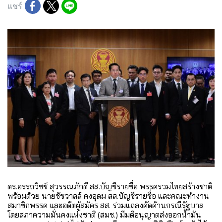
แชร์
ดร.อรรถวิชช์ สุวรรณภักดี สส.บัญชีรายชื่อ พรรครวมไทยสร้างชาติ
พร้อมด้วย นายชัชวาลล์ คงอุดม สส.บัญชีรายชื่อ และคณะทำงาน
สมาชิกพรรค และอดีตผู้สมัคร สส. ร่วมแถลงคัดค้านกรณีรัฐบาล
โดยสภาความมั่นคงแห่งชาติ (สมช.) มีมติอนุญาตส่งออกน้ำมัน