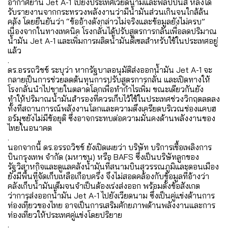
อากาศยาน Jet A-1 ไปยังประเทศเวียดนามและฟิลิปปินส์ หลังได้
รับรายงานจากกระทรวงพลังงานว่ามีน้ำมันส่วนเกินจนใกล้ล้น
คลัง โดยยืนยันว่า “ข้ออ้างดังกล่าวไม่จริงและข้อมูลยังไม่ครบ”
เนื่องจากในทางเทคนิค โรงกลั่นได้ปรับสูตรการกลั่นเพื่อลดปริมาณ
น้ำมัน Jet A-1 และเพิ่มการผลิตน้ำมันดีเซลสำหรับใช้ในประเทศอยู่
แล้ว
.
ดร.อรรถวิชช์ ระบุว่า หากรัฐบาลอนุมัติส่งออกน้ำมัน Jet A-1 จะ
กลายเป็นการช่วยลดต้นทุนการปรับสูตรการกลั่น และเปิดทางให้
โรงกลั่นนำไปขายในตลาดโลกเพื่อทำกำไรเพิ่ม ขณะเดียวกันยัง
ทำให้ปริมาณน้ำมันสำรองที่ควรเก็บไว้ใช้ในประเทศช่วงวิกฤตลดลง
ทั้งที่สถานการณ์พลังงานโลกและความตึงเครียดบริเวณช่องแคบฮ
อร์มุซยังไม่มีข้อยุติ ซึ่งอาจกระทบต่อความมั่นคงด้านพลังงานของ
ไทยในอนาคต
.
นอกจากนี้ ดร.อรรถวิชช์ ยังเปิดเผยว่า บริษัท บริการเชื้อเพลิงการ
บินกรุงเทพ จำกัด (มหาชน) หรือ BAFS ซึ่งเป็นบริษัทลูกของ
รัฐวิสาหกิจและดูแลคลังน้ำมันที่สนามบินสุวรรณภูมิและดอนเมือง
ยังมีพื้นที่จัดเก็บเหลือเกือบครึ่ง จึงไม่สอดคล้องกับข้อมูลที่อ้างว่า
คลังเก็บน้ำมันเต็มจนจำเป็นต้องเร่งส่งออก พร้อมตั้งข้อสังเกต
ว่าการส่งออกน้ำมัน Jet A-1 ไปยังเวียดนาม ซึ่งเป็นคู่แข่งด้านการ
ท่องเที่ยวของไทย อาจเป็นการเสริมศักยภาพด้านพลังงานและการ
ท่องเที่ยวให้ประเทศคู่แข่งโดยปริยาย
.