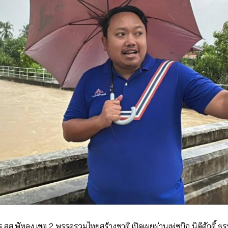
ร สส.พัทลุง เขต 2 พรรครวมไทยสร้างชาติ เปิดเผยผ่านเฟซบุ๊ก นิติศักดิ์ 