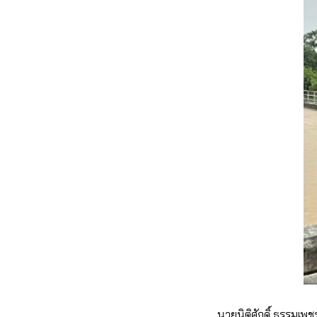
นายนิติศักดิ์ ธรรมเพช