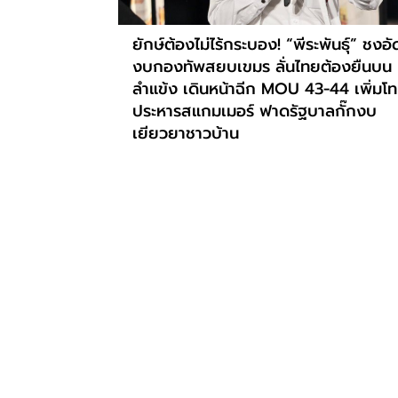
ยักษ์ต้องไม่ไร้กระบอง! “พีระพันธุ์” ชงอั
งบกองทัพสยบเขมร ลั่นไทยต้องยืนบน
ลำแข้ง เดินหน้าฉีก MOU 43-44 เพิ่มโ
ประหารสแกมเมอร์ ฟาดรัฐบาลกั๊กงบ
เยียวยาชาวบ้าน