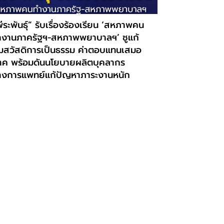
ีระพันธุ์” รับเรื่องร้องเรียน ‘สหภาพคน
ำงานภาครัฐฯ-สหภาพพยาบาลฯ’ ชูแก้
มสวัสดิการเป็นธรรม ค่าตอบแทนเสมอ
าค พร้อมดันนโยบายผลิตบุคลากร
างการแพทย์แก้ปัญหาภาระงานหนัก