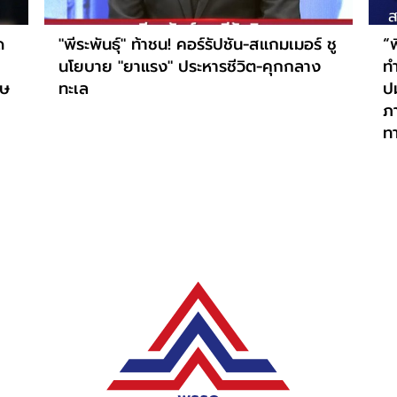
ด
"พีระพันธุ์" ท้าชน! คอร์รัปชัน-สแกมเมอร์ ชู
“พ
นโยบาย "ยาแรง" ประหารชีวิต-คุกกลาง
ท
ทษ
ทะเล
ป
ภ
ท