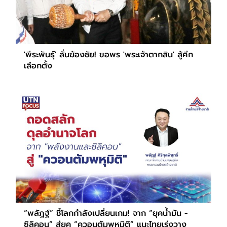
'พีระพันธ์ุ' ลั่นฆ้องชัย! ขอพร 'พระเจ้าตากสิน' สู้ศึก
เลือกตั้ง
“พลัฏฐ์” ชี้โลกกำลังเปลี่ยนเกม! จาก “ยุคน้ำมัน -
ซิลิคอน” สู่ยุค “ควอนตัมพหุมิติ” แนะไทยเร่งวาง