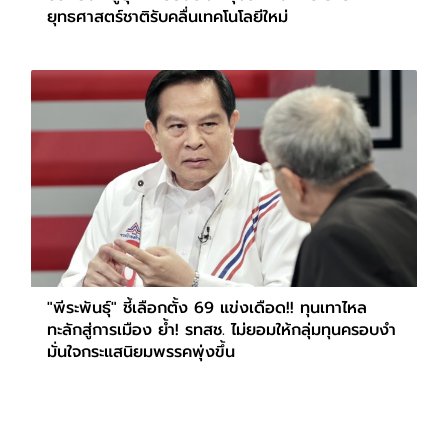
ยุทธศาสตร์ชาติรับคลื่นเทคโนโลยีใหม่
"พีระพันธุ์" ชี้เลือกตั้ง 69 แข่งเดือด!! ทุนเทาไหล
ทะลักสู่การเมือง ย้ำ! รทสช. ไม่ยอมให้กลุ่มทุนครอบงำ
มั่นใจกระแสนิยมพรรคพุ่งขึ้น