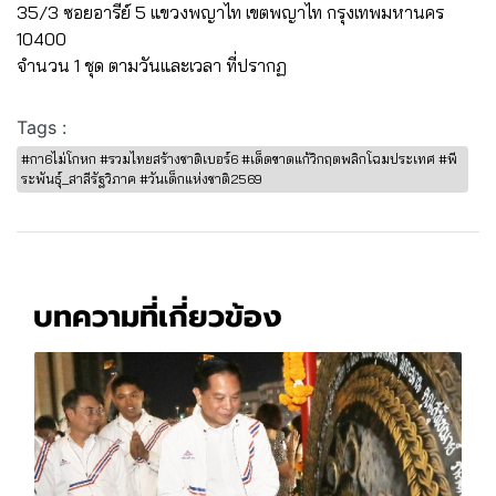
35/3 ซอยอารีย์ 5 แขวงพญาไท เขตพญาไท กรุงเทพมหานคร
10400
จำนวน 1 ชุด ตามวันและเวลา ที่ปรากฏ
Tags :
#กา6ไม่โกหก #รวมไทยสร้างชาติเบอร์6 #เด็ดขาดแก้วิกฤตพลิกโฉมประเทศ #พี
ระพันธุ์_สาลีรัฐวิภาค #วันเด็กแห่งชาติ2569
บทความที่เกี่ยวข้อง